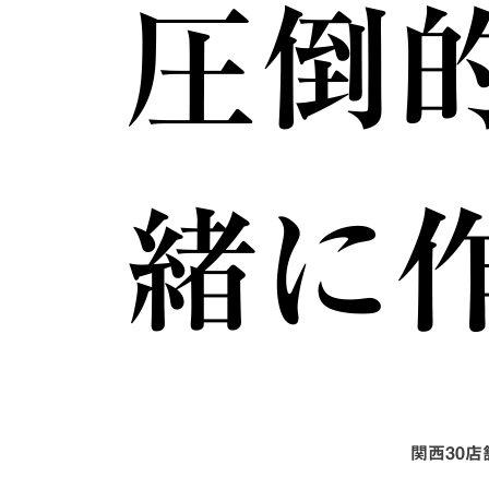
圧倒
緒に
関西30