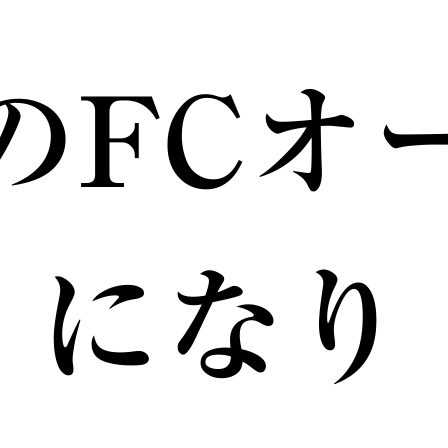
のFCオ
になり