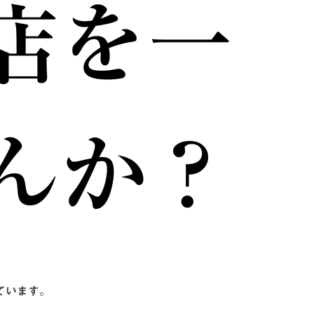
店を一
んか？
ています。